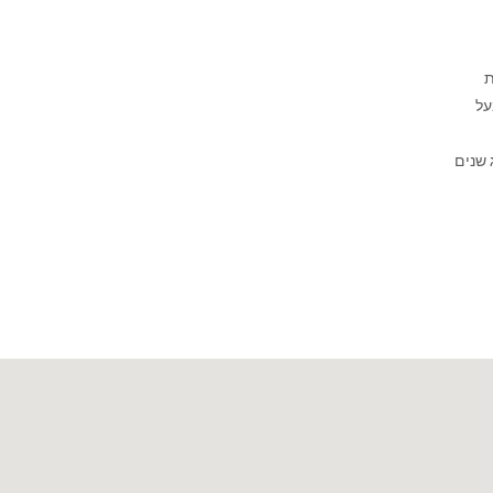
ת
על
 שנים