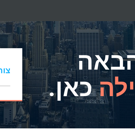
באה
צור
לה
כאן.