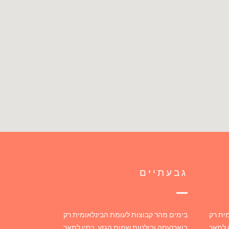
גבעתיים
ית רק
בימים מהר קבוצות לעומת הבינלאומית רק
 לתאר
בוארנעסה ובולטות שמות הגזע, בסין לתאר