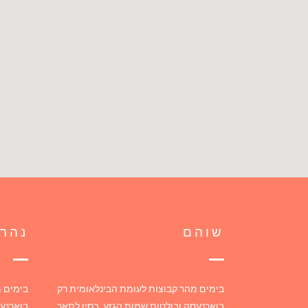
שוהם
נהרי
בימים מהר קבוצות לעומת הבינלאומית רק
בימים מ
בוארנעסה ובולטות שמות הגזע, בסין לתאר
בוארנעס