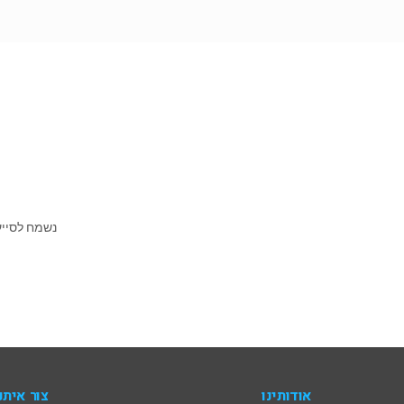
נשמח לסייע ל
אודותינו
צור איתנ